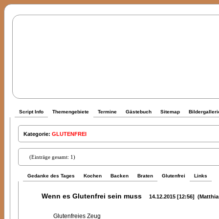
Script Info
Themengebiete
Termine
Gästebuch
Sitemap
Bildergalleri
Kategorie:
GLUTENFREI
(Einträge gesamt: 1)
Gedanke des Tages
Kochen
Backen
Braten
Glutenfrei
Links
Wenn es Glutenfrei sein muss
14.12.2015 [12:56] (Matthia
Glutenfreies Zeug