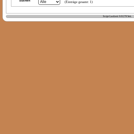
Suchen
(Einträge gesamt: 1)
Script-Laufzeit: 0.01278 Sek