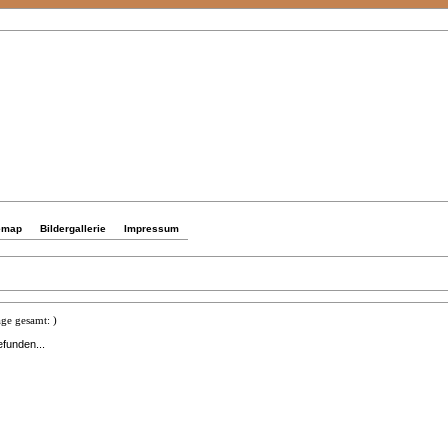
emap
Bildergallerie
Impressum
ge gesamt: )
efunden...