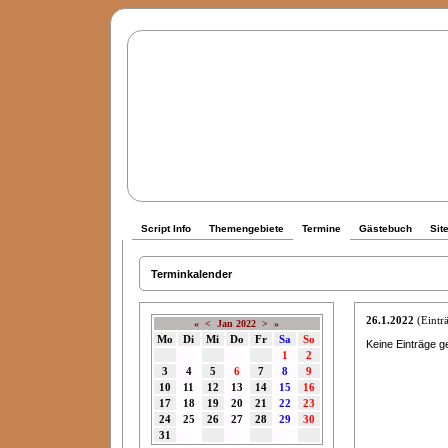
Script Info
Themengebiete
Termine
Gästebuch
Sit
Terminkalender
26.1.2022
(Einträ
«
<
Jan 2022
>
»
Mo
Di
Mi
Do
Fr
Sa
So
Keine Einträge g
1
2
3
4
5
6
7
8
9
10
11
12
13
14
15
16
17
18
19
20
21
22
23
24
25
26
27
28
29
30
31