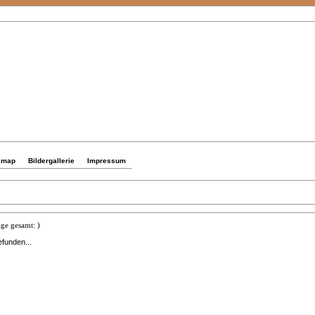
emap
Bildergallerie
Impressum
ge gesamt: )
efunden...