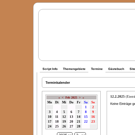
Script Info
Themengebiete
Termine
Gästebuch
Sit
Terminkalender
12.2.2025
(Einträ
«
<
Feb 2025
>
»
Mo
Di
Mi
Do
Fr
Sa
So
Keine Einträge g
1
2
3
4
5
6
7
8
9
10
11
12
13
14
15
16
17
18
19
20
21
22
23
24
25
26
27
28