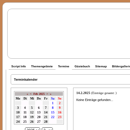
Script Info
Themengebiete
Termine
Gästebuch
Sitemap
Bildergalleri
Terminkalender
14.2.2025
(Einträge gesamt: )
«
<
Feb 2025
>
»
Mo
Di
Mi
Do
Fr
Sa
So
Keine Einträge gefunden...
1
2
3
4
5
6
7
8
9
10
11
12
13
14
15
16
17
18
19
20
21
22
23
24
25
26
27
28