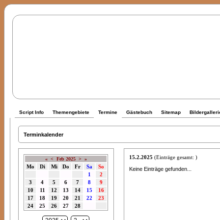
Script Info
Themengebiete
Termine
Gästebuch
Sitemap
Bildergalleri
Terminkalender
15.2.2025
(Einträge gesamt: )
«
<
Feb 2025
>
»
Mo
Di
Mi
Do
Fr
Sa
So
Keine Einträge gefunden...
1
2
3
4
5
6
7
8
9
10
11
12
13
14
15
16
17
18
19
20
21
22
23
24
25
26
27
28