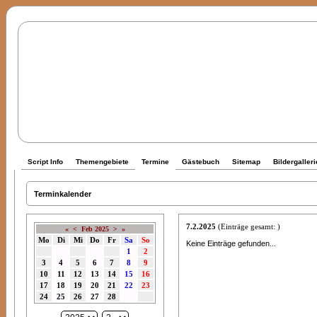
Script Info
Themengebiete
Termine
Gästebuch
Sitemap
Bildergalleri
Terminkalender
7.2.2025
(Einträge gesamt: )
«
<
Feb 2025
>
»
Mo
Di
Mi
Do
Fr
Sa
So
Keine Einträge gefunden...
1
2
3
4
5
6
7
8
9
10
11
12
13
14
15
16
17
18
19
20
21
22
23
24
25
26
27
28