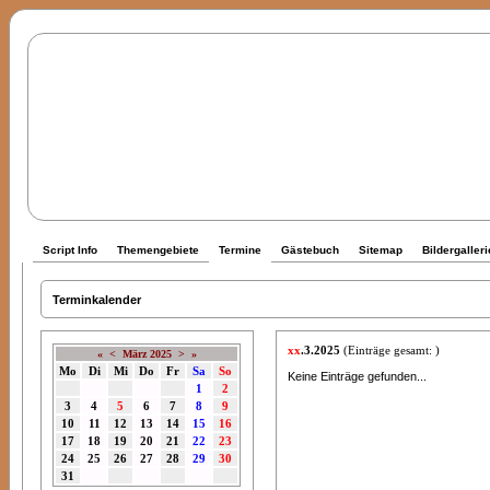
Script Info
Themengebiete
Termine
Gästebuch
Sitemap
Bildergalleri
Terminkalender
xx
.3.2025
(Einträge gesamt: )
«
<
März 2025
>
»
Mo
Di
Mi
Do
Fr
Sa
So
Keine Einträge gefunden...
1
2
3
4
5
6
7
8
9
10
11
12
13
14
15
16
17
18
19
20
21
22
23
24
25
26
27
28
29
30
31