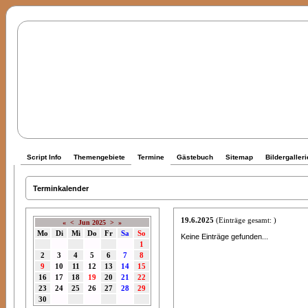
Script Info
Themengebiete
Termine
Gästebuch
Sitemap
Bildergalleri
Terminkalender
19.6.2025
(Einträge gesamt: )
«
<
Jun 2025
>
»
Mo
Di
Mi
Do
Fr
Sa
So
Keine Einträge gefunden...
1
2
3
4
5
6
7
8
9
10
11
12
13
14
15
16
17
18
19
20
21
22
23
24
25
26
27
28
29
30