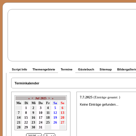
Script Info
Themengebiete
Termine
Gästebuch
Sitemap
Bildergalleri
Terminkalender
7.7.2025
(Einträge gesamt: )
«
<
Jul 2025
>
»
Mo
Di
Mi
Do
Fr
Sa
So
Keine Einträge gefunden...
1
2
3
4
5
6
7
8
9
10
11
12
13
14
15
16
17
18
19
20
21
22
23
24
25
26
27
28
29
30
31