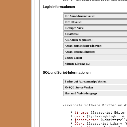
Login Informationen
Ihr Anmeldename lautet:
Ihre ID lautet:
Richtiger Name:
Zusatzinfo:
Als Admin zugelassen :
Anzahl persönlicher Einträge:
Anzahl gesamt Einträge:
Letztes Login:
Nächste Eintrags-ID:
SQL und Script-Informationen
Basiert auf Adressenscript Version
MySQL Server-Version
Host und Verbindungstyp
Verwendete Software Dritter um di
    * 
tinymce
 (Javascript Editor)
    * 
geshi
 (Syntaxhighlight für 
    * 
jodconverter
 (Schnittstell
    * 
JQery
 (Javascript Libary f