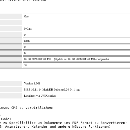
Gast
0 Gast
0
Nein
0
6
06.08.2026 [01:40:19] (Update auf 06.08.2026 [01:40:19] erfolgreich)
35
Version 1.001
5.5.5-10.11.14-MariaDB-0ubuntu0.24.04.1-log
Localhost via UNIX socket
eses CMS zu verwirklichen:



Code)

e zu OpenOffoffice um Dokumente ins PDF-Format zu konvertieren)

ür Animationen, Kalender und andere hübsche Funktionen)
