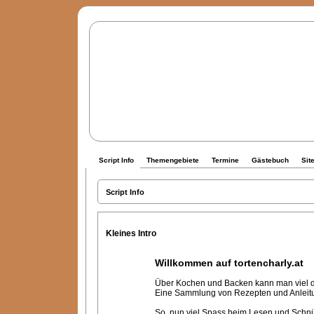
Script Info
Themengebiete
Termine
Gästebuch
Sit
Script Info
Kleines Intro
Willkommen auf tortencharly.at
Über Kochen und Backen kann man viel dis
Eine Sammlung von Rezepten und Anleitung
So, nun viel Spass beim Lesen und Schnü