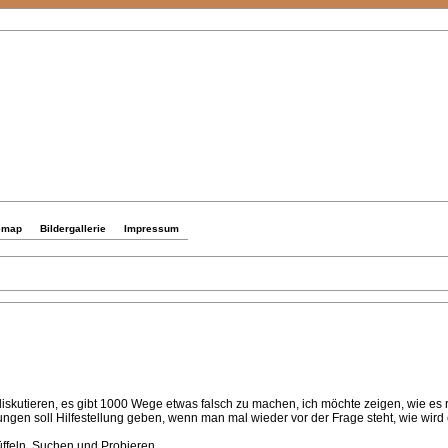
emap
Bildergallerie
Impressum
kutieren, es gibt 1000 Wege etwas falsch zu machen, ich möchte zeigen, wie es ri
en soll Hilfestellung geben, wenn man mal wieder vor der Frage steht, wie wird e
ffeln, Suchen und Probieren.